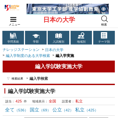
日本の大学
メニュー
検索
学問系統
学部
入試種別
地域別
テーマ別
ナレッジステーション
日本の大学
編入学制度のある大学検索
編入学実施
編入学試験実施大学
編入学検索
検索結果
編入学試験実施大学
425
全国
私立
該当：
件
地域表示：
設置者：
全て
国立
公立
私立
（536）
（69）
（42）
（425）