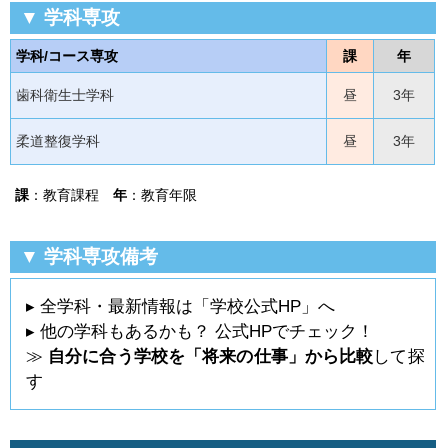
▼ 学科専攻
学科/コース専攻
課
年
歯科衛生士学科
昼
3年
柔道整復学科
昼
3年
課
：教育課程
年
：教育年限
▼ 学科専攻備考
▸ 全学科・最新情報は「学校公式HP」へ
▸ 他の学科もあるかも？ 公式HPでチェック！
≫
自分に合う学校を「将来の仕事」から比較
して探
す