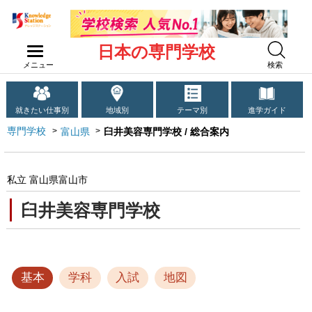
日本の専門学校
メニュー
検索
就きたい仕事別
地域別
テーマ別
進学ガイド
専門学校
富山県
臼井美容専門学校 / 総合案内
私立 富山県富山市
臼井美容専門学校
基本
学科
入試
地図