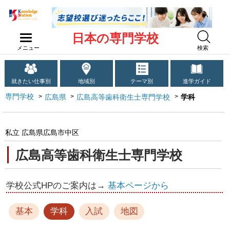
日本の専門学校
メニュー
検索
就きたい仕事別
地域別
テーマ別
進学ガイド
専門学校
広島県
広島高等歯科衛生士専門学校
学科
私立 広島県広島市中区
広島高等歯科衛生士専門学校
学校公式HPのご案内は→
基本ページから
基本
学科
入試
地図