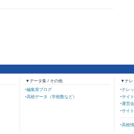
▼データ集 / その他
▼ナレ
編集室ブログ
ナレ
高校データ（学校数など）
サイ
運営
サイ
高校