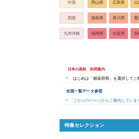
中国
岡山県
広島県
山
四国
徳島県
香川県
愛
九州沖縄
福岡県
佐賀県
長
日本の高校 利用案内
はじめは「都道府県」を選択してご
全国一覧データ参照
こちらのページからご案内していま
特集セレクション