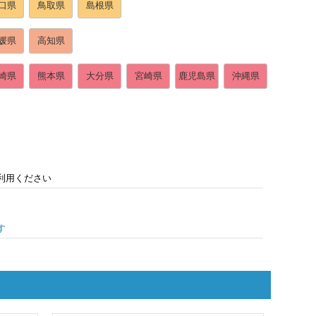
口県
鳥取県
島根県
媛県
高知県
崎県
熊本県
大分県
宮崎県
鹿児島県
沖縄県
利用ください
す