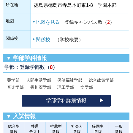
所在地
徳島県徳島市寺島本町東1-8 学園本部
地図
地図を見る
登録キャンパス数（
2
）
関係校
関係校
（学校概要）
▼ 学部学科情報
学部：登録学部数（
8
）
薬学部
人間生活学部
保健福祉学部
総合政策学部
音楽学部
香川薬学部
理工学部
文学部
学部学科詳細情報
▼ 入試情報
総合型
共通
推薦型
社会人
帰国生
一般
選抜
テスト
選抜
選抜
選抜
選抜