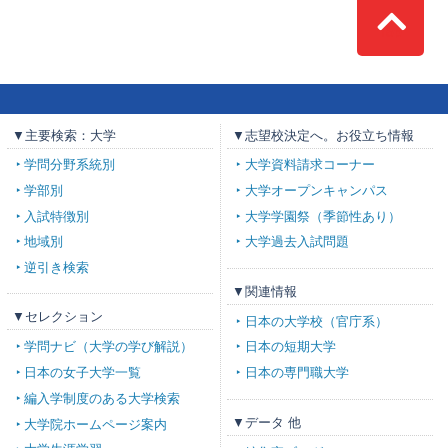
Top
▼主要検索：大学
▼志望校決定へ。お役立ち情報
学問分野系統別
大学資料請求コーナー
学部別
大学オープンキャンパス
入試特徴別
大学学園祭（季節性あり）
地域別
大学過去入試問題
逆引き検索
▼関連情報
▼セレクション
日本の大学校（官庁系）
学問ナビ（大学の学び解説）
日本の短期大学
日本の女子大学一覧
日本の専門職大学
編入学制度のある大学検索
▼データ 他
大学院ホームページ案内