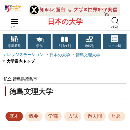
日本の大学
メニュー
検索
学問系統
学部
入試種別
地域別
テーマ別
ナレッジステーション
日本の大学
徳島文理大学
大学案内トップ
私立 徳島県徳島市
徳島文理大学
基本
概要
学部
入試
過去問
地図