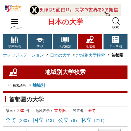
日本の大学
メニュー
検索
学問系統
学部
入試種別
地域別
テーマ別
ナレッジステーション
日本の大学
地域別大学検索
首都圏
地域別大学検索
地域別
検索結果
首都圏の大学
230
首都圏
全て
該当：
件
地域表示：
設置者：
全て
国立
公立
私立
（230）
（13）
（6）
（211）