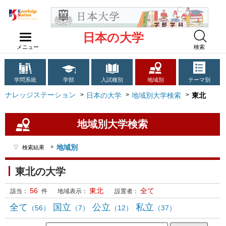
日本の大学
メニュー
検索
学問系統
学部
入試種別
地域別
テーマ別
ナレッジステーション
日本の大学
地域別大学検索
東北
地域別大学検索
地域別
検索結果
東北の大学
56
東北
全て
該当：
件
地域表示：
設置者：
全て
国立
公立
私立
（56）
（7）
（12）
（37）