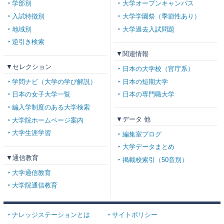
学部別
大学オープンキャンパス
入試特徴別
大学学園祭（季節性あり）
地域別
大学過去入試問題
逆引き検索
▼関連情報
▼セレクション
日本の大学校（官庁系）
学問ナビ（大学の学び解説）
日本の短期大学
日本の女子大学一覧
日本の専門職大学
編入学制度のある大学検索
▼データ 他
大学院ホームページ案内
大学生涯学習
編集室ブログ
大学データまとめ
▼通信教育
掲載校索引（50音別）
大学通信教育
大学院通信教育
ナレッジステーションとは
サイトポリシー