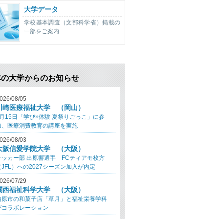
大学データ
学校基本調査（文部科学省）掲載の
一部をご案内
本の大学からのお知らせ
026/08/05
川崎医療福祉大学 （岡山）
8月15日「学び×体験 夏祭りごっこ」に参
加、医療消費教育の講座を実施
026/08/03
大阪信愛学院大学 （大阪）
サッカー部 出原響選手 FCティアモ枚方
（JFL）への2027シーズン加入が内定
026/07/29
関西福祉科学大学 （大阪）
柏原市の和菓子店「草月」と福祉栄養学科
がコラボレーション