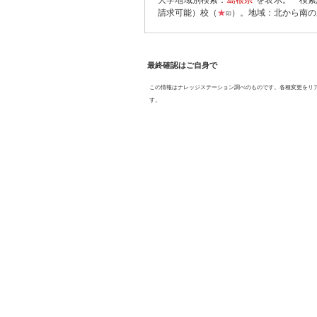
大学地域別検索：
島根県
を表示。
検索
請求可能）校（
★
）。地域：北から南の
印
最終確認はご自身で
この情報はナレッジステーション調べのものです。各種変更をリ
す。