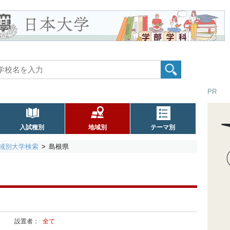
PR
入試種別
地域別
テーマ別
域別大学検索
島根県
設置者：
全て