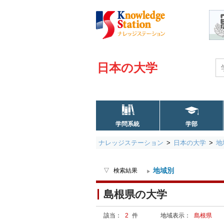
日本の大学
学問系統
学部
ナレッジステーション
日本の大学
地
地域別
検索結果
島根県の大学
該当：
2
件
地域表示：
島根県