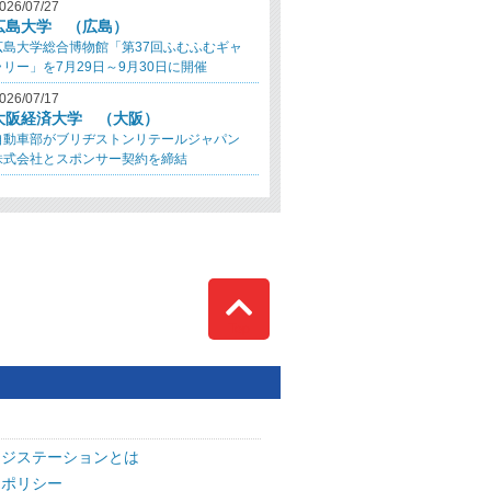
026/07/27
広島大学 （広島）
広島大学総合博物館「第37回ふむふむギャ
ラリー」を7月29日～9月30日に開催
026/07/17
大阪経済大学 （大阪）
自動車部がブリヂストンリテールジャパン
株式会社とスポンサー契約を締結
Top
ッジステーションとは
トポリシー