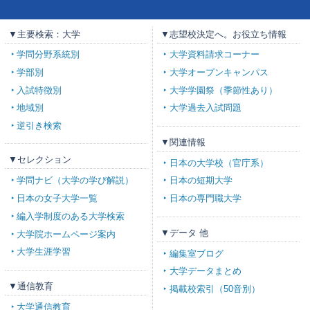
▼主要検索：大学
▼志望校決定へ。お役立ち情報
学問分野系統別
大学資料請求コーナー
学部別
大学オープンキャンパス
入試特徴別
大学学園祭（季節性あり）
地域別
大学過去入試問題
逆引き検索
▼関連情報
▼セレクション
日本の大学校（官庁系）
学問ナビ（大学の学び解説）
日本の短期大学
日本の女子大学一覧
日本の専門職大学
編入学制度のある大学検索
▼データ 他
大学院ホームページ案内
大学生涯学習
編集室ブログ
大学データまとめ
▼通信教育
掲載校索引（50音別）
大学通信教育