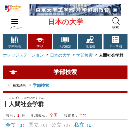
日本の大学
メニュー
検索
学問系統
学部
入試種別
地域別
テーマ別
ナレッジステーション
日本の大学
学部検索
人間社会学群
学部検索
学部検索
検索結果
にんげんしゃかいがくぐん
人間社会学群
1
全国
全て
該当：
件
地域表示：
設置者：
全て
国立
公立
私立
（1）
（0）
（0）
（1）