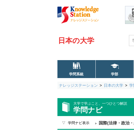
日本の大学
学問系統
学部
ナレッジステーション
日本の大学
学
大学で学ぶこと、一つひとつ解説
学問ナビ
国際(法律・政治・
学問ナビ表示