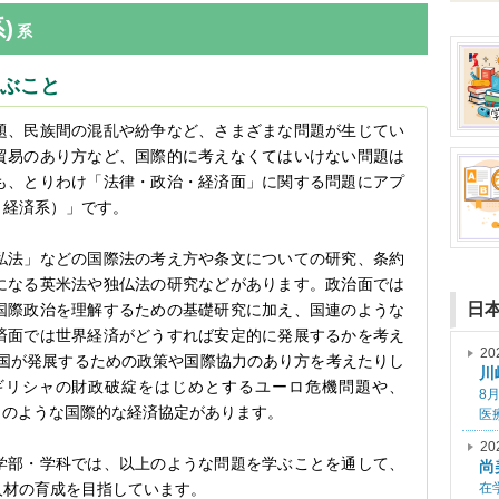
)
系
学ぶこと
題、民族間の混乱や紛争など、さまざまな問題が生じてい
貿易のあり方など、国際的に考えなくてはいけない問題は
も、とりわけ「法律・政治・経済面」に関する問題にアプ
・経済系）」です。
私法」などの国際法の考え方や条文についての研究、条約
になる英米法や独仏法の研究などがあります。政治面では
日
国際政治を理解するための基礎研究に加え、国連のような
済面では世界経済がどうすれば安定的に発展するかを考え
20
上国が発展するための政策や国際協力のあり方を考えたりし
川
ギリシャの財政破綻をはじめとするユーロ危機問題や、
8
）のような国際的な経済協定があります。
医
20
学部・学科では、以上のような問題を学ぶことを通して、
尚
人材の育成を目指しています。
在