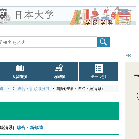
PR
入試種別
地域別
テーマ別
問ナビ
総合・新領域分野
国際(法律・政治・経済系)
経済系)
総合・新領域