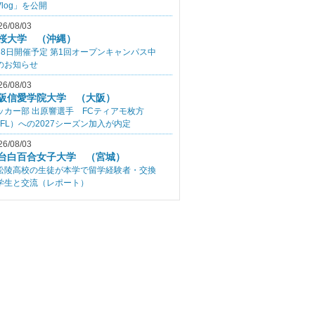
Vlog」を公開
26/08/03
桜大学 （沖縄）
月8日開催予定 第1回オープンキャンパス中
のお知らせ
26/08/03
阪信愛学院大学 （大阪）
ッカー部 出原響選手 FCティアモ枚方
JFL）への2027シーズン加入が内定
26/08/03
台白百合女子大学 （宮城）
松陵高校の生徒が本学で留学経験者・交換
学生と交流（レポート）