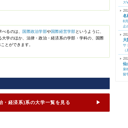
ス
20
名
8
止
学べるのは、
国際政治学部
や
国際経営学部
というように、
20
る大学のほか、法律・政治・経済系の学部・学科の、国際
大
ぶことができます。
サ
（
20
仙
泉
留
治・経済系)
系の大学一覧を見る