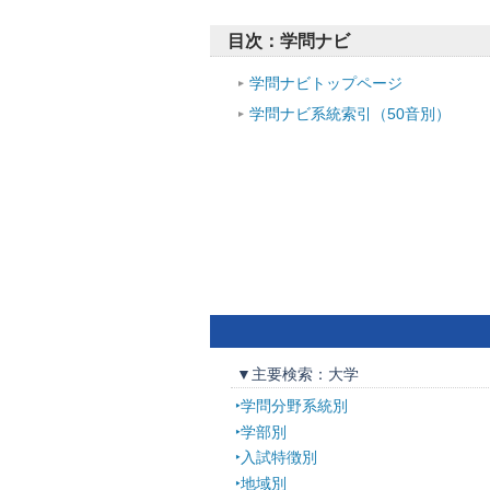
目次：学問ナビ
学問ナビトップページ
学問ナビ系統索引（50音別）
▼主要検索：大学
学問分野系統別
学部別
入試特徴別
地域別