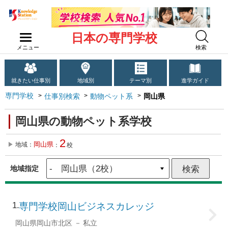
日本の専門学校
メニュー
検索
就きたい仕事別
地域別
テーマ別
進学ガイド
専門学校
仕事別検索
動物ペット系
岡山県
岡山県の動物ペット系学校
2
岡山県
地域：
：
校
地域指定
1
専門学校岡山ビジネスカレッジ
岡山県岡山市北区
私立