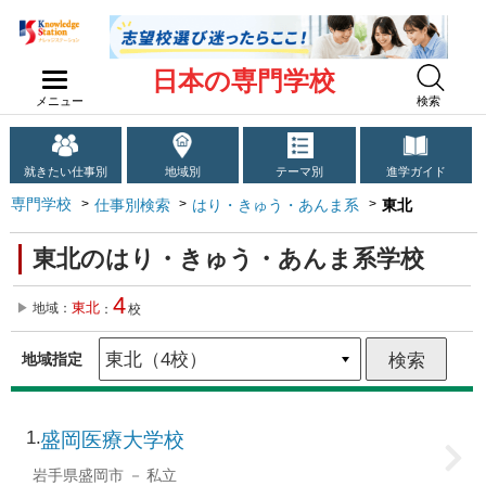
日本の専門学校
メニュー
検索
就きたい仕事別
地域別
テーマ別
進学ガイド
専門学校
仕事別検索
はり・きゅう・あんま系
東北
東北のはり・きゅう・あんま系学校
4
東北
地域：
：
校
地域指定
1
盛岡医療大学校
岩手県盛岡市
私立