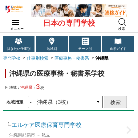
日本の専門学校
メニュー
検索
就きたい仕事別
地域別
テーマ別
進学ガイド
専門学校
仕事別検索
医療事務・秘書系
沖縄県
沖縄県の医療事務・秘書系学校
3
沖縄県
地域：
：
校
地域指定
1
エルケア医療保育専門学校
沖縄県那覇市
私立