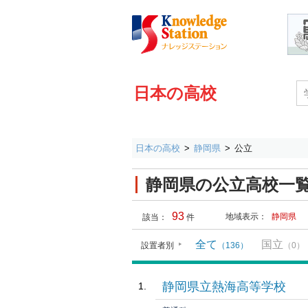
日本の高校
日本の高校
静岡県
公立
静岡県の公立高校一
93
地域表示：
静岡県
該当：
件
全て
国立
設置者別
（136）
（0）
静岡県立熱海高等学校